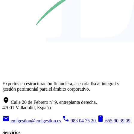
Expertos en estructuración financiera, asesoría fiscal integral y
gestión patrimonial para el ámbito corporativo.
location_on
Calle 20 de Febrero nº 9, entreplanta derecha,
47001 Valladolid, España
mail
phone
smartphone
emlgestion@emlgestion.es
983 04 75 20
655 90 39 09
Servicios